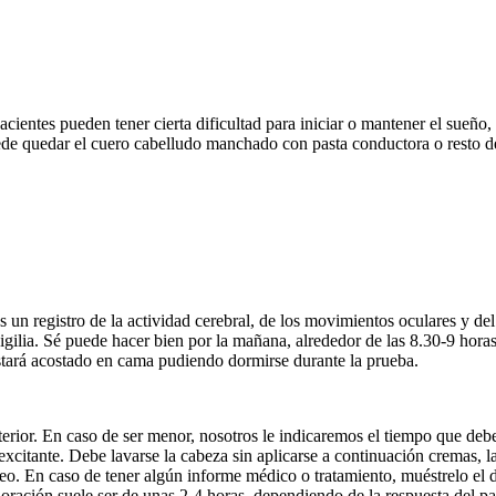
cientes pueden tener cierta dificultad para iniciar o mantener el sueño
ede quedar el cuero cabelludo manchado con pasta conductora o resto de
s un registro de la actividad cerebral, de los movimientos oculares y de
gilia. Sé puede hacer bien por la mañana, alrededor de las 8.30-9 horas
estará acostado en cama pudiendo dormirse durante la prueba.
rior. En caso de ser menor, nosotros le indicaremos el tiempo que debe e
excitante. Debe lavarse la cabeza sin aplicarse a continuación cremas, 
eo. En caso de tener algún informe médico o tratamiento, muéstrelo el
oración suele ser de unas 2-4 horas, dependiendo de la respuesta del pa