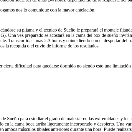
le rogamos nos lo comunique con la mayor antelación.
ocándose su pijama y el técnico de Sueño le preparará el montaje fijand
. Una vez preparado se acostará en la cama del box de sueño invitándo
nte. Transcurridas unas 2-3 horas y coincidiendo con el despertar del p
s la recogida o el envío de informe de los resultados.
r cierta dificultad para quedarse dormido no siendo esto una limitación 
 de Sueño para estudiar el grado de malestar en las extremidades y los
o en la cama boca arriba ligeramente incorporado y despierto. Una vari
en ambos músculos tibiales anteriores durante una hora. Puede realizarse 