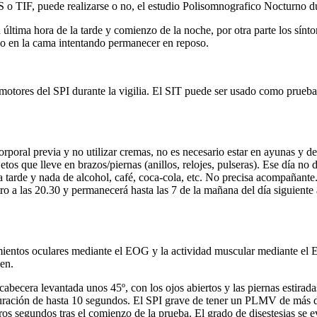
IS o TIF, puede realizarse o no, el estudio Polisomnografico Nocturno d
 última hora de la tarde y comienzo de la noche, por otra parte los sín
do en la cama intentando permanecer en reposo.
 motores del SPI durante la vigilia. El SIT puede ser usado como prueba
orporal previa y no utilizar cremas, no es necesario estar en ayunas y 
jetos que lleve en brazos/piernas (anillos, relojes, pulseras). Ese día
 tarde y nada de alcohol, café, coca-cola, etc. No precisa acompañante.
ntro a las 20.30 y permanecerá hasta las 7 de la mañana del día siguie
vimientos oculares mediante el EOG y la actividad muscular mediante 
en.
becera levantada unos 45º, con los ojos abiertos y las piernas estirada
duración de hasta 10 segundos. El SPI grave de tener un PLMV de má
eros segundos tras el comienzo de la prueba. El grado de disestesias se