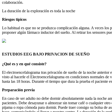
colaboración.
La duración de la exploración es toda la noche
Riesgos típicos
Lo habitual es que no se produzca complicación alguna. A veces los pa
proponer algún fármaco inductor del sueño. Al retirar los sensores pu
ESTUDIOS EEG BAJO PRIVACION DE SUEÑO
¿Qué es y en qué consiste?
El electroencefalograma tras privación de sueño de la noche anterior e
visto al hacerle el Electroencefalograma en condiciones normales de vi
hasta las 18 horas. Durante el tiempo que dura la prueba el paciente 
Preparación previa
En caso de ser adulto no debe dormir absolutamente nada la noche ante
pacientes. Debe desayunar o almorzar sin tomar café o cualquier otro 
pijama o ropa cómoda para dormir. Puede traer consigo su bolsa de as
hace, comunicándolo al llegar a nuestro centro. La duración de la expl