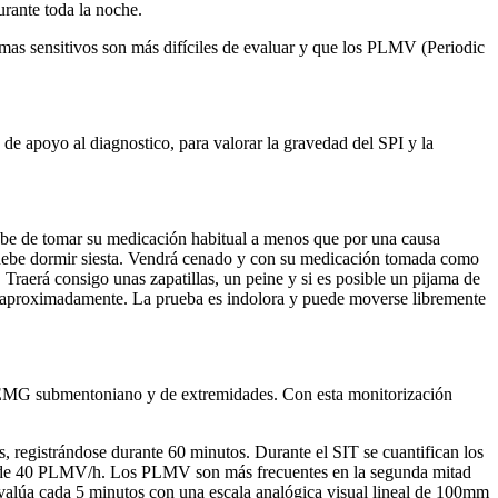
urante toda la noche.
tomas sensitivos son más difíciles de evaluar y que los PLMV (Periodic
 de apoyo al diagnostico, para valorar la gravedad del SPI y la
debe de tomar su medicación habitual a menos que por una causa
 no debe dormir siesta. Vendrá cenado y con su medicación tomada como
 Traerá consigo unas zapatillas, un peine y si es posible un pijama de
nte aproximadamente. La prueba es indolora y puede moverse libremente
el EMG submentoniano y de extremidades. Con esta monitorización
s, registrándose durante 60 minutos. Durante el SIT se cuantifican los
s de 40 PLMV/h. Los PLMV son más frecuentes en la segunda mitad
 evalúa cada 5 minutos con una escala analógica visual lineal de 100mm