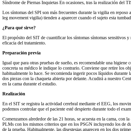
Síndrome de Piernas Inquietas En ocasiones, tras la realización del T
Los síntomas del SPI son más frecuentes durante la vigilia en reposo a
leg movement vigilia) tienden a aparecer cuando el sujeto esta tumba
¿Para qué sirve?
El propósito del SIT de cuantificar los síntomas síntomas sensitivos y
eficacia del tratamiento.
Preparación previa
Igual que para otras pruebas de sueño, es recomendable una higiene c
concreta su médico le indique lo contrario. Conviene que retire los ob
habitualmente lo hace. Se recomienda ingerir pocos líquidos durante la
dos piezas con la chaqueta abierta por delante. Acudirá a nuestro Ce
en la cama durante el estudio.
Realización
En el SIT se registra la actividad cerebral mediante el EEG, los mo
podemos controlar que el paciente esté despierto durante todo el exam
Comenzamos alrededor de las 21 horas, se acuesta en la cama, con la ca
PLMs con los mismos criterios que en los PSGN incluyendo los de 
de la prueba. Habitualmente, las disestesias aparecen en los dos prim