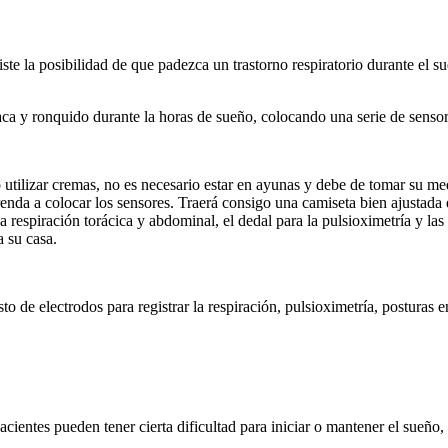
te la posibilidad de que padezca un trastorno respiratorio durante el s
diaca y ronquido durante la horas de sueño, colocando una serie de senso
 utilizar cremas, no es necesario estar en ayunas y debe de tomar su m
da a colocar los sensores. Traerá consigo una camiseta bien ajustada de 
 respiración torácica y abdominal, el dedal para la pulsioximetría y las
a su casa.
sto de electrodos para registrar la respiración, pulsioximetría, posturas e
cientes pueden tener cierta dificultad para iniciar o mantener el sueño