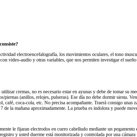
onsiste?
tividad electroencefalografía, los movimientos oculares, el tono muscula
con video-audio y otras variables, que nos permiten investigar el sueño 
 utilizar cremas, no es necesario estar en ayunas y debe de tomar su m
zos/piernas (anillos, relojes, pulseras). Ese día no debe dormir siesta
l, café, coca-cola, etc. No precisa acompañante. Traerá consigo unas zap
s 7 de la mañana aproximadamente. La prueba es indolora y puede mover
iamente le fijaran electrodos en cuero cabelludo mediante un pegamento
registro y usted duerme está monitorizada y controlada por una cámara d